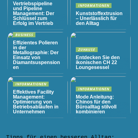
Vertriebspipeline
INFORMATIONEN
und Pipeline
Management: Der
Kunststoffextrusion
Schlüssel zum
– Unerlässlich für
Erfolg im Vertrieb
den Alltag
BUSINESS
Effizientes Polieren
in der
ZUHAUSE
Metallographie: Der
Einsatz von
Entdecken Sie den
Diamantsuspension
ikonischen CH 22
en
Loungesessel
INFORMATIONEN
INFORMATIONEN
Effektives Facility
Management:
Mode Anleitung:
Optimierung von
Chinos für den
Betriebsabläufen in
Büroalltag stilvoll
Unternehmen
kombinieren
Tipps für einen besseren Alltag: