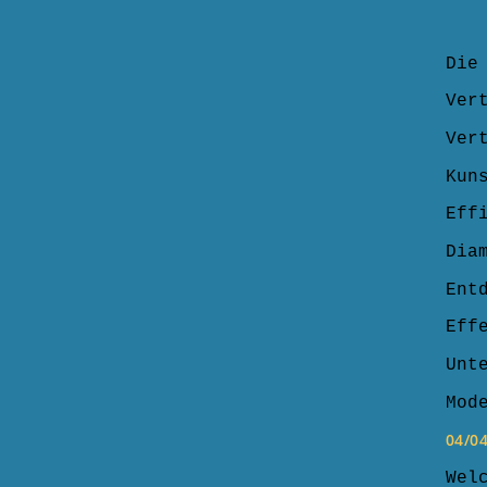
Die
Ver
Ver
Kun
Eff
Dia
Ent
Eff
Unt
Mod
04/0
Wel