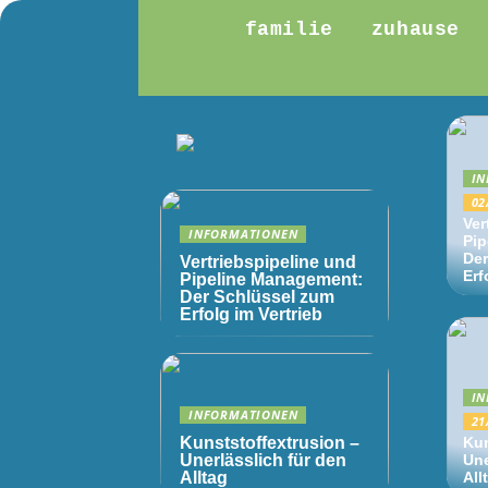
familie
zuhause
IN
02
Ver
INFORMATIONEN
Pip
Der
Vertriebspipeline und
Erf
Pipeline Management:
Der Schlüssel zum
Erfolg im Vertrieb
IN
INFORMATIONEN
21
Kunststoffextrusion –
Kun
Unerlässlich für den
Une
Alltag
All