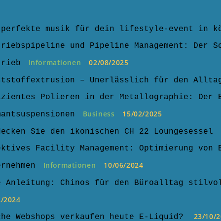
 perfekte musik für dein lifestyle-event in k
triebspipeline und Pipeline Management: Der S
Informationen
02/08/2025
trieb
ststoffextrusion – Unerlässlich für den Allta
izientes Polieren in der Metallographie: Der 
Business
15/02/2025
mantsuspensionen
decken Sie den ikonischen CH 22 Loungesessel
ektives Facility Management: Optimierung von 
Informationen
10/06/2024
ernehmen
e Anleitung: Chinos für den Büroalltag stilvo
4/2024
23/10/
che Webshops verkaufen heute E-Liquid?