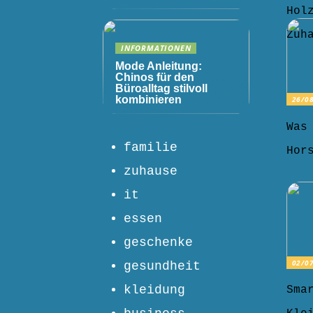
Hol
Zuh
INFORMATIONEN
Mode Anleitung:
Chinos für den
Büroalltag stilvoll
kombinieren
26/0
Was
familie
Hor
zuhause
it
essen
geschenke
02/0
gesundheit
kleidung
Sma