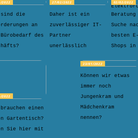
3/2022
27/02/2022
02/02/2022
Elektror
 sind die
Daher ist ein
Beratung
orderungen an
zuverlässiger IT-
Suche na
 Bürobedarf des
Partner
besten E
chäfts?
unerlässlich
Shops in
23/01/2022
Können wir etwas
immer noch
1/2022
Jungenkram und
Mädchenkram
 brauchen einen
nennen?
en Gartentisch?
en Sie hier mit