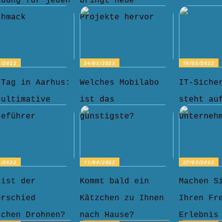
idung für jeden
bringt neue
chmack
Projekte hervor
5/2022
24/05/2022
19/05/2022
 Tag in Aarhus:
Welches Mobilabo
IT-Siche
 ultimative
ist das
steht au
seführer
günstigste?
Unterneh
4/2022
11/04/2022
27/03/2022
 ist der
Kommt bald ein
Machen S
erschied
Kätzchen zu Ihnen
Ihren Fr
schen Drohnen?
nach Hause?
Erlebnis