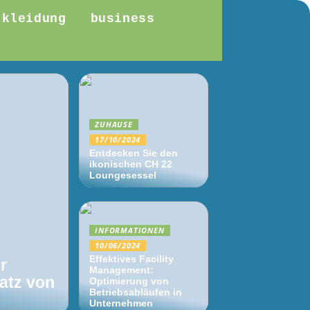
kleidung
business
ZUHAUSE
17/10/2024
Entdecken Sie den
ikonischen CH 22
Loungesessel
INFORMATIONEN
10/06/2024
Effektives Facility
er
Management:
satz von
Optimierung von
Betriebsabläufen in
Unternehmen