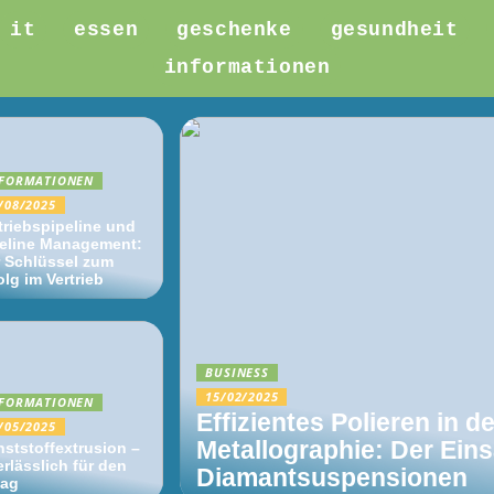
it
essen
geschenke
gesundheit
informationen
FORMATIONEN
/08/2025
triebspipeline und
eline Management:
 Schlüssel zum
olg im Vertrieb
BUSINESS
15/02/2025
FORMATIONEN
Effizientes Polieren in d
/05/2025
Metallographie: Der Ein
ststoffextrusion –
rlässlich für den
Diamantsuspensionen
tag