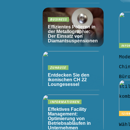
BUSINESS
Effizientes Polieren in
der Metallographie:
Der Einsatz von
Diamantsuspensionen
INFO
Mod
Chi
ZUHAUSE
Entdecken Sie den
Bür
ikonischen CH 22
Loungesessel
sti
kom
INFORMATIONEN
Effektives Facility
12/0
Management:
Optimierung von
Betriebsabläufen in
Wäh
Unternehmen