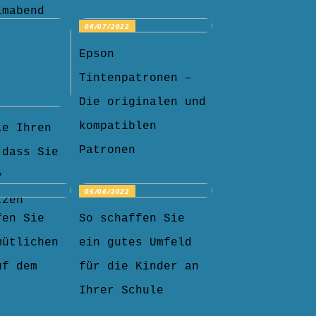
lmabend
06/07/2022
Epson
Tintenpatronen –
Die originalen und
kompatiblen
ie Ihren
Patronen
 dass Sie
y
05/06/2022
tzen
fen Sie
So schaffen Sie
mütlichen
ein gutes Umfeld
uf dem
für die Kinder an
Ihrer Schule