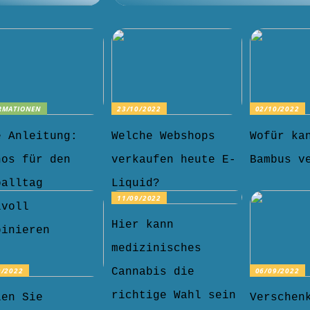
RMATIONEN
23/10/2022
02/10/2022
e Anleitung:
Welche Webshops
Wofür ka
nos für den
verkaufen heute E-
Bambus v
oalltag
Liquid?
11/09/2022
lvoll
Hier kann
binieren
medizinisches
9/2022
06/09/2022
Cannabis die
richtige Wahl sein
len Sie
Verschen