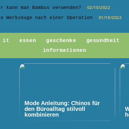
02/10/2022
ür kann man Bambus verwenden?
01/10/2022
te Werkzeuge nach einer Operation
it
essen
geschenke
gesundheit
informationen
Mode Anleitung: Chinos für
den Büroalltag stilvoll
W
kombinieren
h