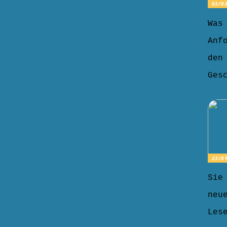
03/0
Was
Anf
den
Ges
23/0
Sie
neu
Les