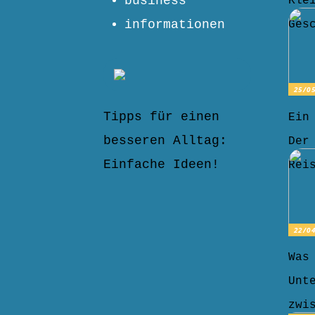
business
Kle
informationen
Ges
25/0
Tipps für einen
Ein
besseren Alltag:
Der
Einfache Ideen!
Rei
22/0
Was
Unt
zwi