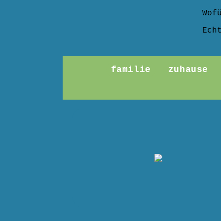
Wof
Ech
familie
zuhause