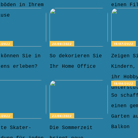
zböden in Ihrem
einen Fi
ause
8/2022
20/08/2022
19/07/2022
 können Sie in
So dekorieren Sie
Zeigen S
sens erleben?
Ihr Home Office
Kindern,
ihr Hobb
18/06/2022
unterstü
So schaf
einen ge
7/2022
23/06/2022
Garten a
Balkon
rte Skater-
Die Sommerzeit