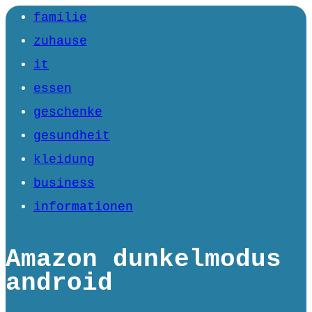
familie
zuhause
it
essen
geschenke
gesundheit
kleidung
business
informationen
Amazon dunkelmodus
android