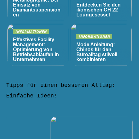
Einsatz von
Entdecken Sie den
Diamantsuspension
ikonischen CH 22
en
Loungesessel
INFORMATIONEN
INFORMATIONEN
Effektives Facility
Management:
Mode Anleitung:
Optimierung von
Chinos für den
Betriebsabläufen in
Büroalltag stilvoll
Unternehmen
kombinieren
Tipps für einen besseren Alltag:
Einfache Ideen!