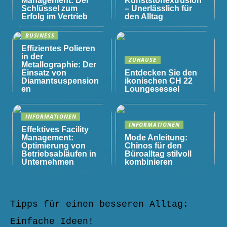
Management: Der
Kunststoffextrusion
Schlüssel zum
– Unerlässlich für
Erfolg im Vertrieb
den Alltag
BUSINESS
Effizientes Polieren
in der
ZUHAUSE
Metallographie: Der
Einsatz von
Entdecken Sie den
Diamantsuspension
ikonischen CH 22
en
Loungesessel
INFORMATIONEN
INFORMATIONEN
Effektives Facility
Management:
Mode Anleitung:
Optimierung von
Chinos für den
Betriebsabläufen in
Büroalltag stilvoll
Unternehmen
kombinieren
Tipps für einen besseren Alltag:
Einfache Ideen!