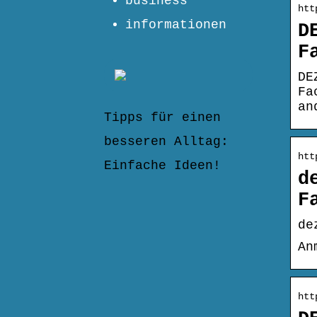
business
htt
informationen
D
F
DE
Fa
an
Tipps für einen
besseren Alltag:
htt
Einfache Ideen!
d
F
de
An
htt