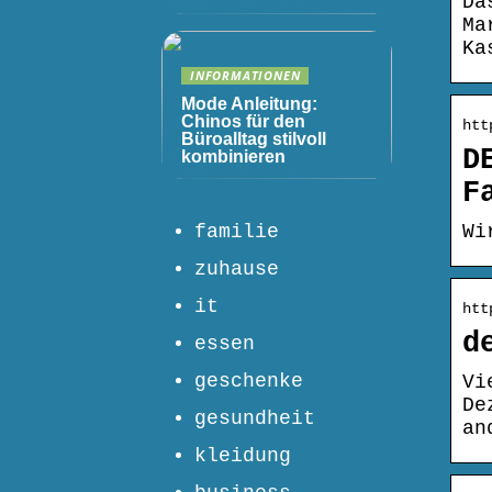
Da
Ma
Ka
INFORMATIONEN
Mode Anleitung:
Chinos für den
htt
Büroalltag stilvoll
D
kombinieren
F
familie
Wi
zuhause
it
htt
d
essen
geschenke
Vi
De
gesundheit
an
kleidung