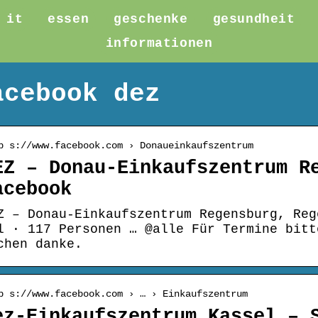
it
essen
geschenke
gesundheit
informationen
acebook dez
p s://www.facebook.com › Donaueinkaufszentrum
EZ – Donau-Einkaufszentrum R
acebook
Z – Donau-Einkaufszentrum Regensburg, Reg
l · 117 Personen … @alle Für Termine bitt
chen danke.
p s://www.facebook.com › … › Einkaufszentrum
ez-Einkaufszentrum Kassel – 