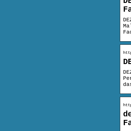
D
F
DE
Ma
Fa
htt
D
DE
Pe
da
htt
d
F