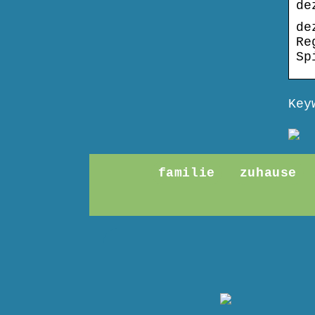
de
de
Re
Sp
Key
familie
zuhause