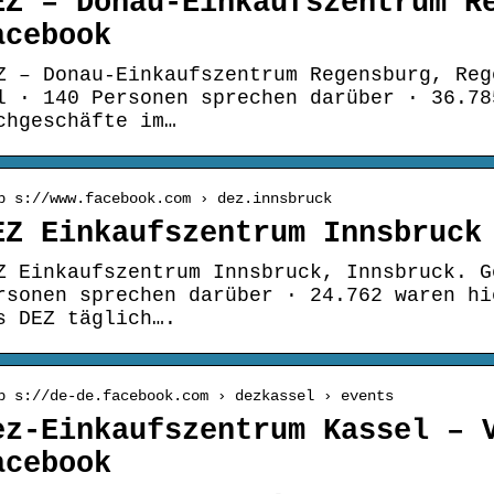
EZ – Donau-Einkaufszentrum R
acebook
Z – Donau-Einkaufszentrum Regensburg, Reg
l · 140 Personen sprechen darüber · 36.78
chgeschäfte im…
p s://www.facebook.com › dez.innsbruck
EZ Einkaufszentrum Innsbruck
Z Einkaufszentrum Innsbruck, Innsbruck. G
rsonen sprechen darüber · 24.762 waren hi
s DEZ täglich….
p s://de-de.facebook.com › dezkassel › events
ez-Einkaufszentrum Kassel – 
acebook