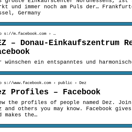
s größte Einkaufscenter Nordhessens, ist 
rkt und immer noch am Puls der… Frankfurt
ssel, Germany
p s://m.facebook.com › …
EZ – Donau-Einkaufszentrum R
acebook
r wünschen ein entspanntes und harmonisch
p s://www.facebook.com › public › Dez
ez Profiles – Facebook
ew the profiles of people named Dez. Join
z and others you may know. Facebook gives
d makes the…