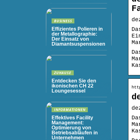
F
de
BUSINESS
Effizientes Polieren in
Da
der Metallographie:
Ei
Der Einsatz von
Ma
Diamantsuspensionen
Da
Ma
Ka
ZUHAUSE
Entdecken Sie den
ikonischen CH 22
htt
Loungesessel
d
de
INFORMATIONEN
Da
Effektives Facility
Management:
Ma
Optimierung von
Ka
Betriebsabläufen in
Unternehmen