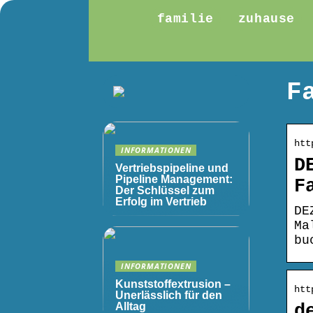
familie
zuhause
F
htt
INFORMATIONEN
D
Vertriebspipeline und
Pipeline Management:
F
Der Schlüssel zum
Erfolg im Vertrieb
DE
Ma
bu
INFORMATIONEN
Kunststoffextrusion –
htt
Unerlässlich für den
Alltag
d