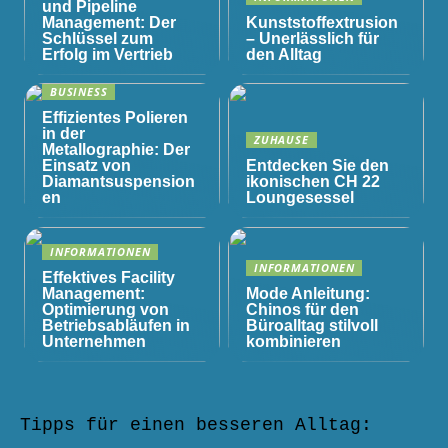
und Pipeline
Management: Der
Kunststoffextrusion
Schlüssel zum
– Unerlässlich für
Erfolg im Vertrieb
den Alltag
BUSINESS
Effizientes Polieren
in der
ZUHAUSE
Metallographie: Der
Einsatz von
Entdecken Sie den
Diamantsuspension
ikonischen CH 22
en
Loungesessel
INFORMATIONEN
INFORMATIONEN
Effektives Facility
Management:
Mode Anleitung:
Optimierung von
Chinos für den
Betriebsabläufen in
Büroalltag stilvoll
Unternehmen
kombinieren
Tipps für einen besseren Alltag: