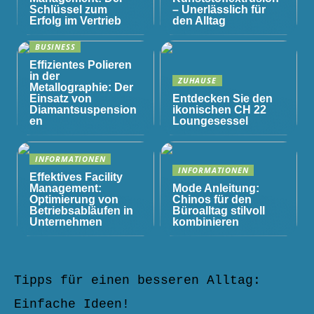
Schlüssel zum
– Unerlässlich für
Erfolg im Vertrieb
den Alltag
BUSINESS
Effizientes Polieren
in der
ZUHAUSE
Metallographie: Der
Einsatz von
Entdecken Sie den
Diamantsuspension
ikonischen CH 22
en
Loungesessel
INFORMATIONEN
INFORMATIONEN
Effektives Facility
Management:
Mode Anleitung:
Optimierung von
Chinos für den
Betriebsabläufen in
Büroalltag stilvoll
Unternehmen
kombinieren
Tipps für einen besseren Alltag:
Einfache Ideen!