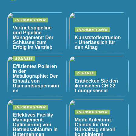
INFORMATIONEN
Vertriebspipeline
INFORMATIONEN
und Pipeline
Management: Der
Kunststoffextrusion
Schlüssel zum
– Unerlässlich für
Erfolg im Vertrieb
den Alltag
BUSINESS
Effizientes Polieren
in der
ZUHAUSE
Metallographie: Der
Einsatz von
Entdecken Sie den
Diamantsuspension
ikonischen CH 22
en
Loungesessel
INFORMATIONEN
INFORMATIONEN
Effektives Facility
Management:
Mode Anleitung:
Optimierung von
Chinos für den
Betriebsabläufen in
Büroalltag stilvoll
Unternehmen
kombinieren