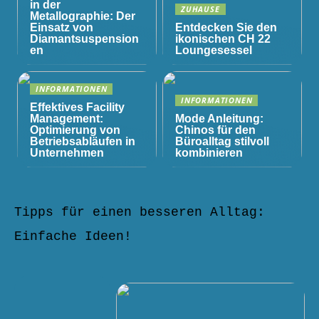
in der
ZUHAUSE
Metallographie: Der
Einsatz von
Entdecken Sie den
Diamantsuspension
ikonischen CH 22
en
Loungesessel
INFORMATIONEN
INFORMATIONEN
Effektives Facility
Management:
Mode Anleitung:
Optimierung von
Chinos für den
Betriebsabläufen in
Büroalltag stilvoll
Unternehmen
kombinieren
Tipps für einen besseren Alltag:
Einfache Ideen!