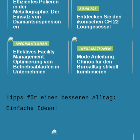
Effizientes Polieren
in der
ZUHAUSE
Metallographie: Der
Einsatz von
Entdecken Sie den
Diamantsuspension
ikonischen CH 22
en
Loungesessel
INFORMATIONEN
INFORMATIONEN
Effektives Facility
Management:
Mode Anleitung:
Optimierung von
Chinos für den
Betriebsabläufen in
Büroalltag stilvoll
Unternehmen
kombinieren
Tipps für einen besseren Alltag:
Einfache Ideen!