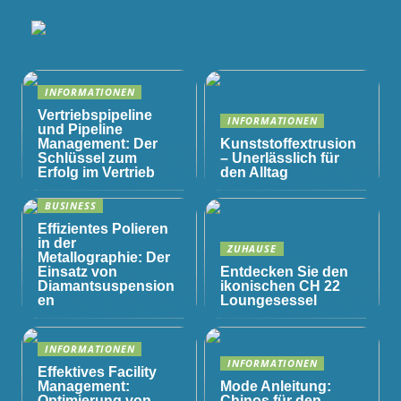
INFORMATIONEN
Vertriebspipeline
INFORMATIONEN
und Pipeline
Management: Der
Kunststoffextrusion
Schlüssel zum
– Unerlässlich für
Erfolg im Vertrieb
den Alltag
BUSINESS
Effizientes Polieren
in der
ZUHAUSE
Metallographie: Der
Einsatz von
Entdecken Sie den
Diamantsuspension
ikonischen CH 22
en
Loungesessel
INFORMATIONEN
INFORMATIONEN
Effektives Facility
Management:
Mode Anleitung:
Optimierung von
Chinos für den