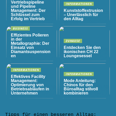
Vertriebspipeline
INFORMATIONEN
und Pipeline
Management: Der
Kunststoffextrusion
Schlüssel zum
– Unerlässlich für
Erfolg im Vertrieb
den Alltag
BUSINESS
Effizientes Polieren
in der
ZUHAUSE
Metallographie: Der
Einsatz von
Entdecken Sie den
Diamantsuspension
ikonischen CH 22
en
Loungesessel
INFORMATIONEN
INFORMATIONEN
Effektives Facility
Management:
Mode Anleitung:
Optimierung von
Chinos für den
Betriebsabläufen in
Büroalltag stilvoll
Unternehmen
kombinieren
Tipps für einen besseren Alltag: