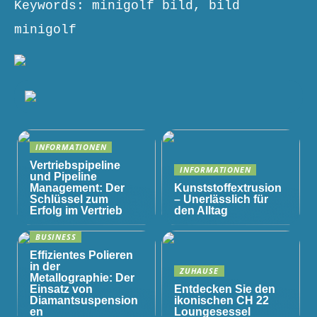
Keywords: minigolf bild, bild
minigolf
INFORMATIONEN
Vertriebspipeline
INFORMATIONEN
und Pipeline
Management: Der
Kunststoffextrusion
Schlüssel zum
– Unerlässlich für
Erfolg im Vertrieb
den Alltag
BUSINESS
Effizientes Polieren
in der
ZUHAUSE
Metallographie: Der
Einsatz von
Entdecken Sie den
Diamantsuspension
ikonischen CH 22
en
Loungesessel