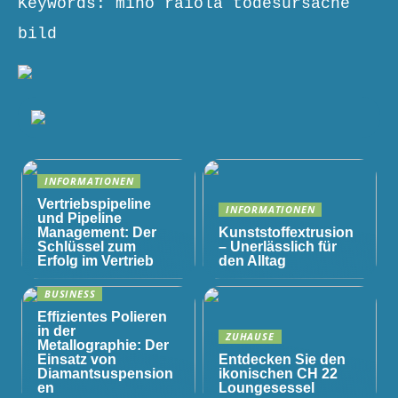
Keywords: mino raiola todesursache
bild
INFORMATIONEN
Vertriebspipeline
INFORMATIONEN
und Pipeline
Management: Der
Kunststoffextrusion
Schlüssel zum
– Unerlässlich für
Erfolg im Vertrieb
den Alltag
BUSINESS
Effizientes Polieren
in der
ZUHAUSE
Metallographie: Der
Einsatz von
Entdecken Sie den
Diamantsuspension
ikonischen CH 22
en
Loungesessel