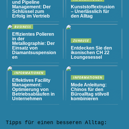
und Pipeline
Management: Der
Kunststoffextrusion
Schlüssel zum
– Unerlässlich für
Erfolg im Vertrieb
den Alltag
BUSINESS
Effizientes Polieren
in der
ZUHAUSE
Metallographie: Der
Einsatz von
Entdecken Sie den
Diamantsuspension
ikonischen CH 22
en
Loungesessel
INFORMATIONEN
INFORMATIONEN
Effektives Facility
Management:
Mode Anleitung:
Optimierung von
Chinos für den
Betriebsabläufen in
Büroalltag stilvoll
Unternehmen
kombinieren
Tipps für einen besseren Alltag: