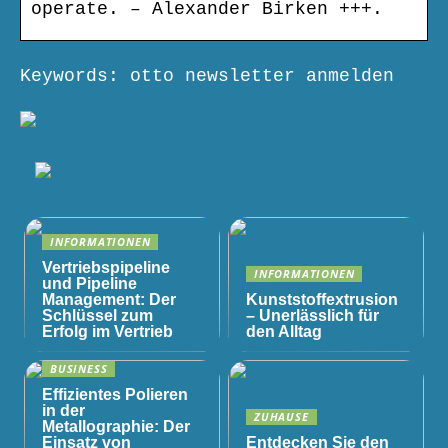
operate. – Alexander Birken +++.
Keywords: otto newsletter anmelden
INFORMATIONEN
Vertriebspipeline
INFORMATIONEN
und Pipeline
Management: Der
Kunststoffextrusion
Schlüssel zum
– Unerlässlich für
Erfolg im Vertrieb
den Alltag
BUSINESS
Effizientes Polieren
in der
ZUHAUSE
Metallographie: Der
Einsatz von
Entdecken Sie den