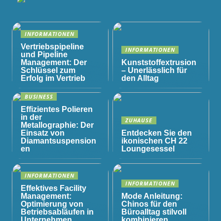
INFORMATIONEN
Vertriebspipeline
INFORMATIONEN
und Pipeline
Management: Der
Kunststoffextrusion
Schlüssel zum
– Unerlässlich für
Erfolg im Vertrieb
den Alltag
BUSINESS
Effizientes Polieren
in der
ZUHAUSE
Metallographie: Der
Einsatz von
Entdecken Sie den
Diamantsuspension
ikonischen CH 22
en
Loungesessel
INFORMATIONEN
INFORMATIONEN
Effektives Facility
Management:
Mode Anleitung:
Optimierung von
Chinos für den
Betriebsabläufen in
Büroalltag stilvoll
Unternehmen
kombinieren