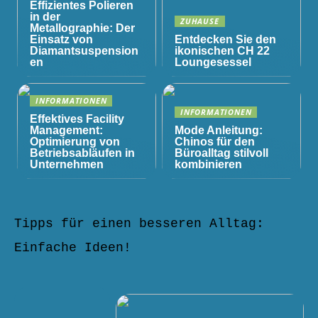
Effizientes Polieren
in der
ZUHAUSE
Metallographie: Der
Einsatz von
Entdecken Sie den
Diamantsuspension
ikonischen CH 22
en
Loungesessel
INFORMATIONEN
INFORMATIONEN
Effektives Facility
Management:
Mode Anleitung:
Optimierung von
Chinos für den
Betriebsabläufen in
Büroalltag stilvoll
Unternehmen
kombinieren
Tipps für einen besseren Alltag:
Einfache Ideen!