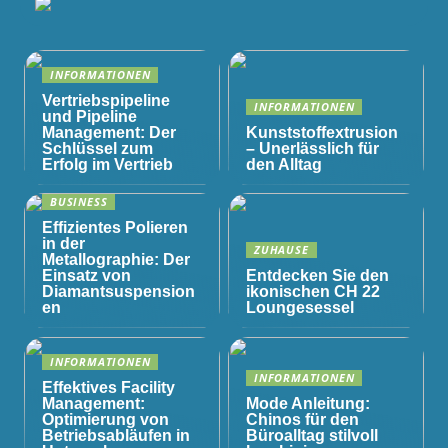
INFORMATIONEN
Vertriebspipeline
INFORMATIONEN
und Pipeline
Management: Der
Kunststoffextrusion
Schlüssel zum
– Unerlässlich für
Erfolg im Vertrieb
den Alltag
BUSINESS
Effizientes Polieren
in der
ZUHAUSE
Metallographie: Der
Einsatz von
Entdecken Sie den
Diamantsuspension
ikonischen CH 22
en
Loungesessel
INFORMATIONEN
INFORMATIONEN
Effektives Facility
Management:
Mode Anleitung:
Optimierung von
Chinos für den
Betriebsabläufen in
Büroalltag stilvoll