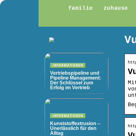
familie
zuhause
V
htt
INFORMATIONEN
V
Vertriebspipeline und
Pipeline Management:
Mi
Der Schlüssel zum
Erfolg im Vertrieb
vo
un
Be
INFORMATIONEN
Kunststoffextrusion –
htt
Unerlässlich für den
Alltag
V