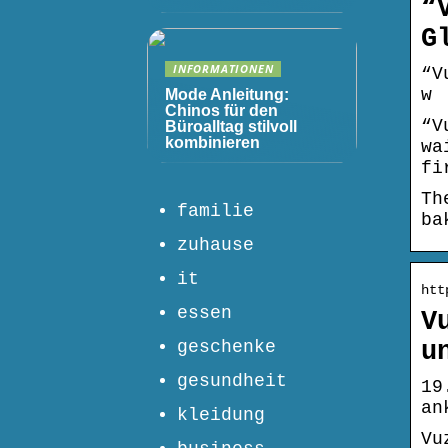
“
G
INFORMATIONEN
“V
w
Mode Anleitung:
Chinos für den
“V
Büroalltag stilvoll
kombinieren
wa
fi
Th
familie
ba
zuhause
it
htt
essen
V
geschenke
u
gesundheit
19
an
kleidung
Vu