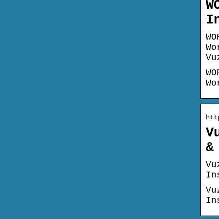
W
I
WO
Wo
Vu
WO
Wo
htt
V
&
Vu
In
Vu
In