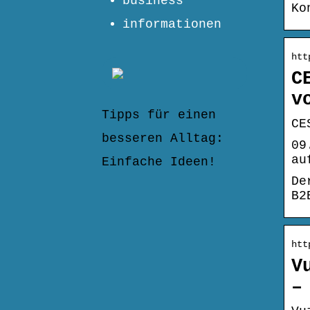
business
Ko
informationen
htt
C
v
Tipps für einen
CE
besseren Alltag:
09
au
Einfache Ideen!
De
B2
htt
V
–