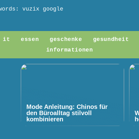
words: vuzix google
it
essen
geschenke
gesundheit
informationen
Mode Anleitung: Chinos für
den Büroalltag stilvoll
W
kombinieren
h