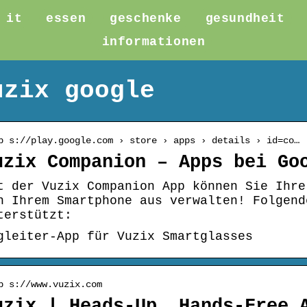
it
essen
geschenke
gesundheit
informationen
uzix google
p s://play.google.com › store › apps › details › id=co…
uzix Companion – Apps bei Go
t der Vuzix Companion App können Sie Ihre
n Ihrem Smartphone aus verwalten! Folgend
terstützt:
gleiter-App für Vuzix Smartglasses
p s://www.vuzix.com
uzix | Heads-Up, Hands-Free 