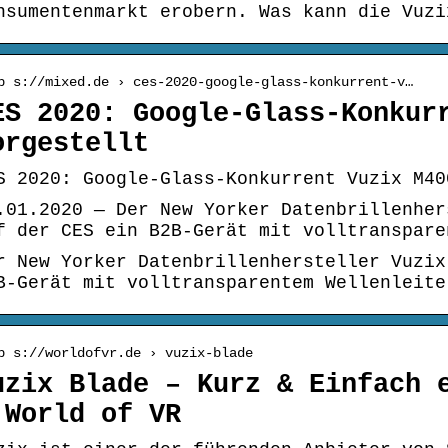
nsumentenmarkt erobern. Was kann die Vuzi
p s://mixed.de › ces-2020-google-glass-konkurrent-v…
ES 2020: Google-Glass-Konkur
orgestellt
S 2020: Google-Glass-Konkurrent Vuzix M40
.01.2020 — Der New Yorker Datenbrillenher
f der CES ein B2B-Gerät mit volltranspare
r New Yorker Datenbrillenhersteller Vuzix
B-Gerät mit volltransparentem Wellenleite
p s://worldofvr.de › vuzix-blade
uzix Blade – Kurz & Einfach 
 World of VR