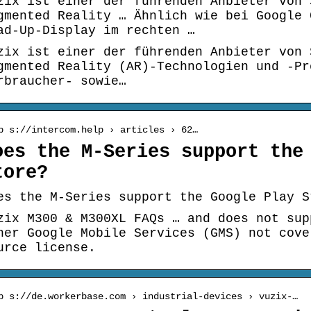
zix ist einer der führenden Anbieter von 
gmented Reality … Ähnlich wie bei Google 
ad-Up-Display im rechten …
zix ist einer der führenden Anbieter von 
gmented Reality (AR)-Technologien und -Pr
rbraucher- sowie…
p s://intercom.help › articles › 62…
oes the M-Series support the
tore?
es the M-Series support the Google Play S
zix M300 & M300XL FAQs … and does not sup
her Google Mobile Services (GMS) not cove
urce license.
p s://de.workerbase.com › industrial-devices › vuzix-…