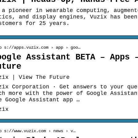
 a pioneer in wearable computing, augment
tics, and display engines, Vuzix has been
stomers for 25 years.
p s://apps.vuzix.com › app › goo…
oogle Assistant BETA – Apps 
uture
zix | View The Future
zix Corporation · Get answers to your que
ch more with the power of Google Assistan
e Google Assistant app …
zix
p s://www.vuzix.com › news › v…