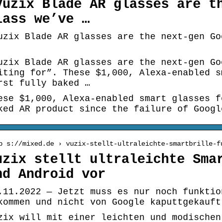
Vuzix Blade AR glasses are t
lass we’ve …
uzix Blade AR glasses are the next-gen Go
uzix Blade AR glasses are the next-gen Go
iting for”. These $1,000, Alexa-enabled s
rst fully baked …
ese $1,000, Alexa-enabled smart glasses f
ked AR product since the failure of Googl
p s://mixed.de › vuzix-stellt-ultraleichte-smartbrille-f
uzix stellt ultraleichte Sma
nd Android vor
.11.2022 — Jetzt muss es nur noch funktio
kommen und nicht von Google kaputtgekauft
zix will mit einer leichten und modischen