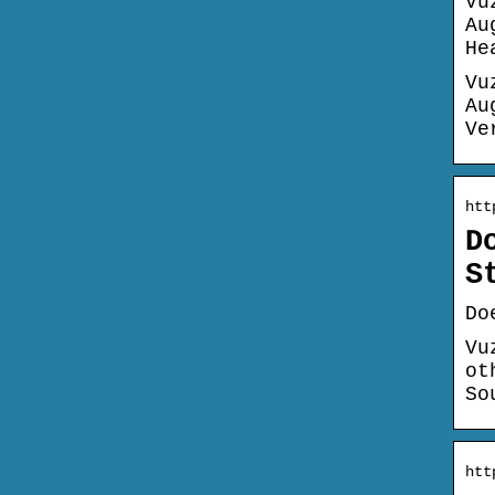
Vu
Au
He
Vu
Au
Ve
htt
D
S
Do
Vu
ot
So
htt