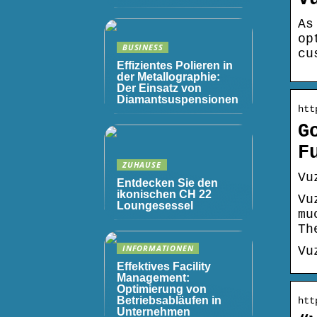
As
op
BUSINESS
cu
Effizientes Polieren in
der Metallographie:
Der Einsatz von
Diamantsuspensionen
htt
G
F
ZUHAUSE
Vu
Entdecken Sie den
ikonischen CH 22
Vu
Loungesessel
mu
Th
INFORMATIONEN
Vu
Effektives Facility
Management:
Optimierung von
Betriebsabläufen in
htt
Unternehmen