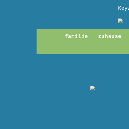
Key
familie
zuhause