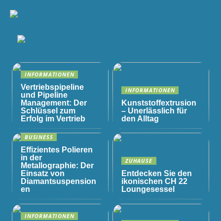
INFORMATIONEN
Vertriebspipeline
INFORMATIONEN
und Pipeline
Management: Der
Kunststoffextrusion
Schlüssel zum
– Unerlässlich für
Erfolg im Vertrieb
den Alltag
BUSINESS
Effizientes Polieren
in der
ZUHAUSE
Metallographie: Der
Einsatz von
Entdecken Sie den
Diamantsuspension
ikonischen CH 22
en
Loungesessel
INFORMATIONEN