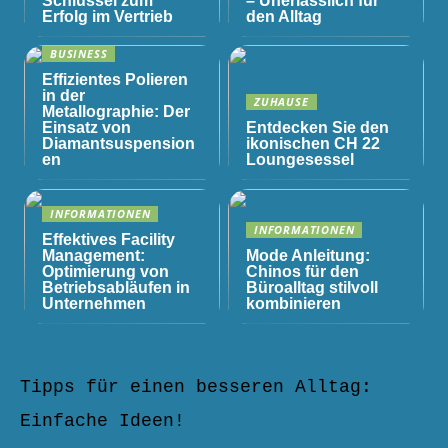
Schlüssel zum
– Unerlässlich für
Erfolg im Vertrieb
den Alltag
BUSINESS
Effizientes Polieren
in der
ZUHAUSE
Metallographie: Der
Einsatz von
Entdecken Sie den
Diamantsuspension
ikonischen CH 22
en
Loungesessel
INFORMATIONEN
INFORMATIONEN
Effektives Facility
Management:
Mode Anleitung:
Optimierung von
Chinos für den
Betriebsabläufen in
Büroalltag stilvoll
Unternehmen
kombinieren
Tipps für einen besseren Alltag:
Einfache Ideen!