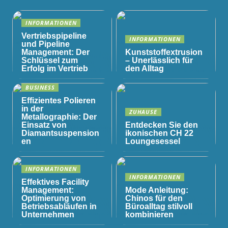
INFORMATIONEN
Vertriebspipeline
INFORMATIONEN
und Pipeline
Management: Der
Kunststoffextrusion
Schlüssel zum
– Unerlässlich für
Erfolg im Vertrieb
den Alltag
BUSINESS
Effizientes Polieren
in der
ZUHAUSE
Metallographie: Der
Einsatz von
Entdecken Sie den
Diamantsuspension
ikonischen CH 22
en
Loungesessel
INFORMATIONEN
INFORMATIONEN
Effektives Facility
Management:
Mode Anleitung:
Optimierung von
Chinos für den
Betriebsabläufen in
Büroalltag stilvoll
Unternehmen
kombinieren