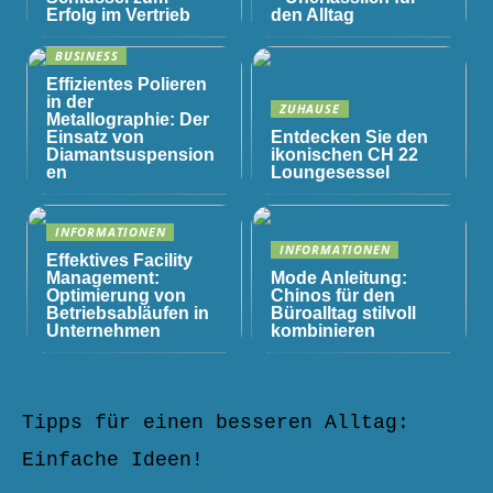
Erfolg im Vertrieb
den Alltag
BUSINESS
Effizientes Polieren
in der
ZUHAUSE
Metallographie: Der
Einsatz von
Entdecken Sie den
Diamantsuspension
ikonischen CH 22
en
Loungesessel
INFORMATIONEN
INFORMATIONEN
Effektives Facility
Management:
Mode Anleitung:
Optimierung von
Chinos für den
Betriebsabläufen in
Büroalltag stilvoll
Unternehmen
kombinieren
Tipps für einen besseren Alltag:
Einfache Ideen!