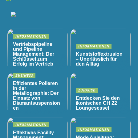
INFORMATIONEN
Vertriebspipeline
INFORMATIONEN
und Pipeline
Management: Der
Kunststoffextrusion
Schlüssel zum
– Unerlässlich für
Erfolg im Vertrieb
den Alltag
BUSINESS
Effizientes Polieren
in der
ZUHAUSE
Metallographie: Der
Einsatz von
Entdecken Sie den
Diamantsuspension
ikonischen CH 22
en
Loungesessel
INFORMATIONEN
INFORMATIONEN
Effektives Facility
Management:
Mode Anleitung: