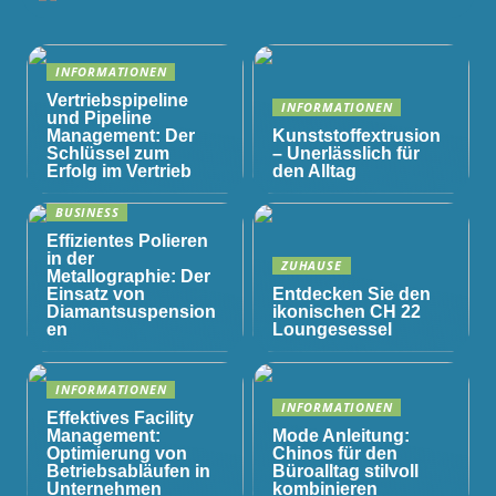
INFORMATIONEN
Vertriebspipeline
INFORMATIONEN
und Pipeline
Management: Der
Kunststoffextrusion
Schlüssel zum
– Unerlässlich für
Erfolg im Vertrieb
den Alltag
BUSINESS
Effizientes Polieren
in der
ZUHAUSE
Metallographie: Der
Einsatz von
Entdecken Sie den
Diamantsuspension
ikonischen CH 22
en
Loungesessel
INFORMATIONEN
INFORMATIONEN
Effektives Facility
Management:
Mode Anleitung:
Optimierung von
Chinos für den
Betriebsabläufen in
Büroalltag stilvoll
Unternehmen
kombinieren