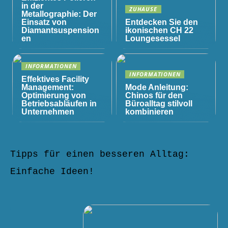
in der
ZUHAUSE
Metallographie: Der
Einsatz von
Entdecken Sie den
Diamantsuspension
ikonischen CH 22
en
Loungesessel
INFORMATIONEN
INFORMATIONEN
Effektives Facility
Management:
Mode Anleitung:
Optimierung von
Chinos für den
Betriebsabläufen in
Büroalltag stilvoll
Unternehmen
kombinieren
Tipps für einen besseren Alltag:
Einfache Ideen!