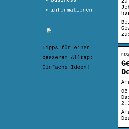
business
29
Jo
informationen
ha
Be
Ge
zu
Tipps für einen
htt
besseren Alltag:
G
Einfache Ideen!
D
Am
08
Da
2.
Am
De