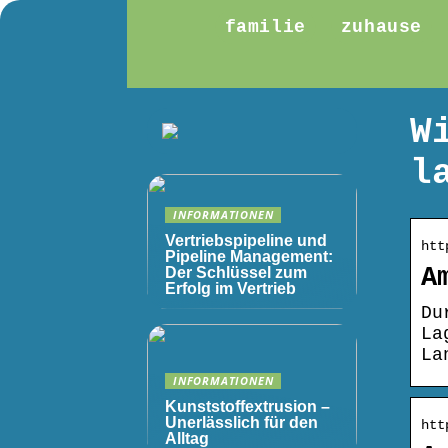
familie
zuhause
W
l
INFORMATIONEN
Vertriebspipeline und
htt
Pipeline Management:
A
Der Schlüssel zum
Erfolg im Vertrieb
Du
La
La
INFORMATIONEN
Kunststoffextrusion –
Unerlässlich für den
htt
Alltag