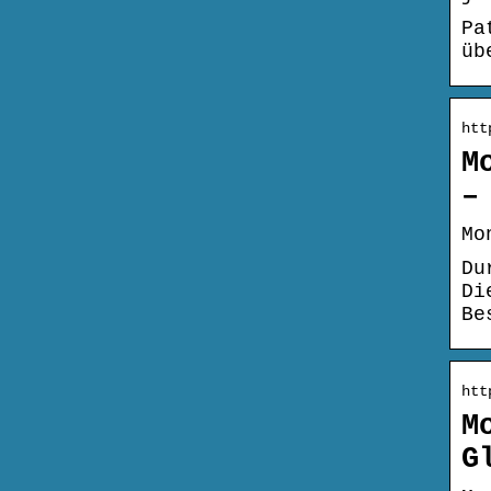
Pa
üb
htt
M
–
Mo
Du
Di
Be
htt
M
G