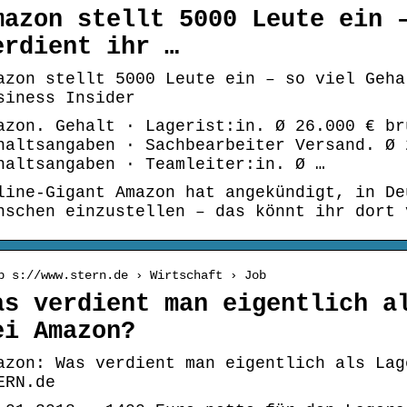
mazon stellt 5000 Leute ein 
erdient ihr …
azon stellt 5000 Leute ein – so viel Geha
siness Insider
azon. Gehalt · Lagerist:in. Ø 26.000 € br
haltsangaben · Sachbearbeiter Versand. Ø 
haltsangaben · Teamleiter:in. Ø …
line-Gigant Amazon hat angekündigt, in De
nschen einzustellen – das könnt ihr dort 
p s://www.stern.de › Wirtschaft › Job
as verdient man eigentlich a
ei Amazon?
azon: Was verdient man eigentlich als Lag
ERN.de