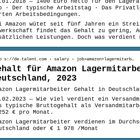
.01.2018 — 1400 Euro netto für den Lagera
b · Der typische Arbeitstag · Das Privatl
rten Arbeitsbedingungen.
i Amazon wütet seit fünf Jahren ein Strei
werkschaft findet das Gehalt zu gering, A
sätzlichen Leistungen. Doch was verdient 
p s://de.talent.com › salary › job=amazon+lagermitarb…
ehalt für Amazon Lagermitarb
eutschland, 2023
azon Lagermitarbeiter Gehalt in Deutschla
.02.2023 — Wie viel verdient ein Versandm
s typische Bruttogehalt als Versandmitarb
252 € pro Monat.
azon Lagermitarbeiter verdienen im Durchs
utschland oder € 1 978 /Monat