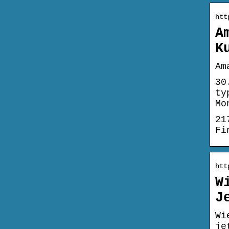
htt
A
K
Am
30
ty
Mo
21
Fi
htt
W
J
Wi
je