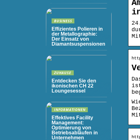
A
i
BUSINESS
24
Effizientes Polieren in
du
der Metallographie:
Mi
Der Einsatz von
Diamantsuspensionen
htt
V
ZUHAUSE
Da
Entdecken Sie den
is
ikonischen CH 22
Loungesessel
be
Wi
Be
INFORMATIONEN
Mi
Effektives Facility
Management:
Optimierung von
Betriebsabläufen in
htt
Unternehmen