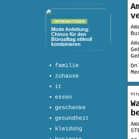
A
v
INFORMATIONEN
Am
Mode Anleitung:
Bu
Chinos für den
Büroalltag stilvoll
Am
kombinieren
Ge
Ge
familie
On
Me
zuhause
it
htt
essen
W
geschenke
b
gesundheit
Am
kleidung
ST