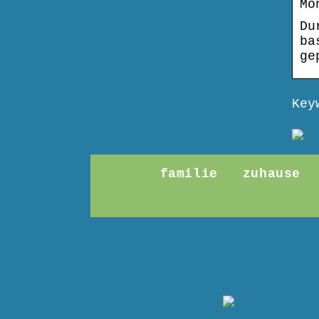
Mo
Du
ba
ge
Key
familie
zuhause