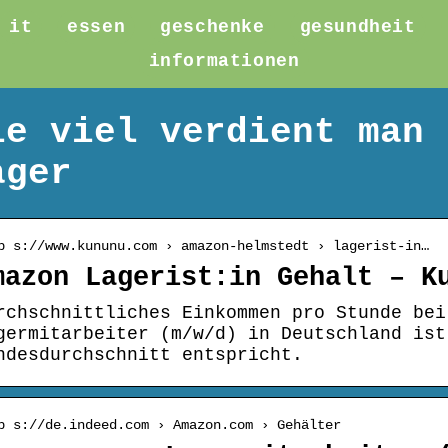
it
essen
geschenke
gesundheit
informationen
ie viel verdient man 
ager
p s://www.kununu.com › amazon-helmstedt › lagerist-in…
mazon Lagerist:in Gehalt – K
rchschnittliches Einkommen pro Stunde bei
germitarbeiter (m/w/d) in Deutschland ist
ndesdurchschnitt entspricht.
p s://de.indeed.com › Amazon.com › Gehälter