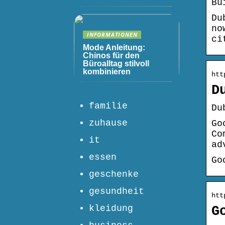
Bu
Du
no
INFORMATIONEN
ci
Mode Anleitung:
Chinos für den
Büroalltag stilvoll
kombinieren
htt
D
familie
Du
zuhause
Go
Co
it
ad
essen
Go
geschenke
gesundheit
htt
kleidung
G