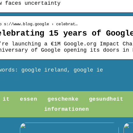
w faces uncertainty
p s://www.blog.google › celebrat…
elebrating 15 years of Googl
’re launching a €1M Google.org Impact Cha
niversary of Google opening its doors in 
words: google ireland, google ie
it
essen
geschenke
gesundheit
informationen