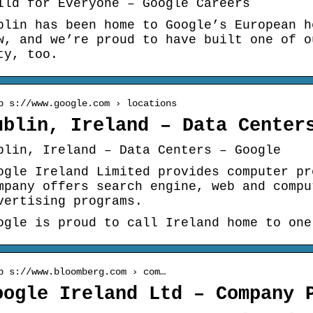
ild for Everyone – Google Careers
blin has been home to Google’s European h
w, and we’re proud to have built one of o
ty, too.
p s://www.google.com › locations
ublin, Ireland – Data Center
blin, Ireland – Data Centers – Google
ogle Ireland Limited provides computer pr
mpany offers search engine, web and compu
vertising programs.
ogle is proud to call Ireland home to one
p s://www.bloomberg.com › com…
oogle Ireland Ltd – Company 