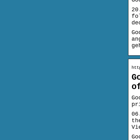
Go
20
fo
de
Go
an
ge
htt
G
o
Go
pr
06
th
Vi
Go