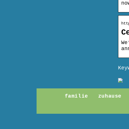
no
htt
C
We
an
Key
familie
zuhause