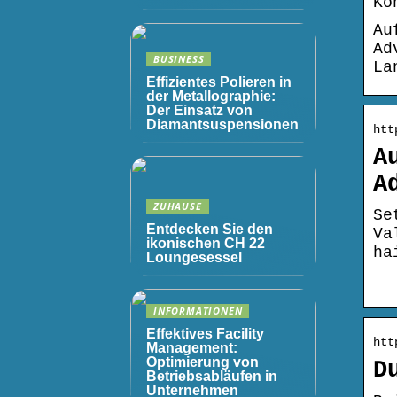
Ko
Au
Ad
BUSINESS
La
Effizientes Polieren in
der Metallographie:
Der Einsatz von
Diamantsuspensionen
htt
A
A
ZUHAUSE
Se
Entdecken Sie den
Va
ikonischen CH 22
ha
Loungesessel
INFORMATIONEN
Effektives Facility
htt
Management:
Optimierung von
D
Betriebsabläufen in
Unternehmen