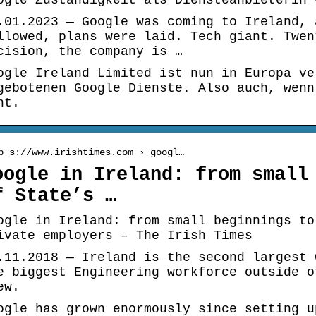
ogle Zuständigkeit als Diensteanbieterin 
.01.2023 — Google was coming to Ireland, 
llowed, plans were laid. Tech giant. Twen
cision, the company is …
ogle Ireland Limited ist nun in Europa ve
gebotenen Google Dienste. Also auch, wenn
ht.
p s://www.irishtimes.com › googl…
oogle in Ireland: from small
f State’s …
ogle in Ireland: from small beginnings to
ivate employers – The Irish Times
.11.2018 — Ireland is the second largest 
e biggest Engineering workforce outside o
ew.
ogle has grown enormously since setting u