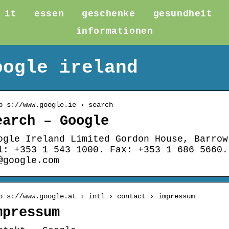
it
essen
geschenke
gesundheit
informationen
oogle ireland
p s://www.google.ie › search
earch – Google
ogle Ireland Limited Gordon House, Barrow
l: +353 1 543 1000. Fax: +353 1 686 5660.
@google.com
p s://www.google.at › intl › contact › impressum
mpressum