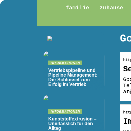
familie
zuhause
G
htt
INFORMATIONEN
S
Vertriebspipeline und
Pipeline Management:
Go
Der Schlüssel zum
Erfolg im Vertrieb
Te
at
INFORMATIONEN
htt
Kunststoffextrusion –
I
Unerlässlich für den
Alltag