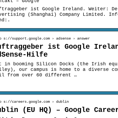
ntakt – Google
ftraggeber ist Google Ireland. Weiter: De
vertising (Shanghai) Company Limited. Inf
nd:.
p s://support.google.com › adsense › answer
uftraggeber ist Google Irela
dSense-Hilfe
t in booming Silicon Docks (the Irish equ
lley), our campus is home to a diverse co
il from over 60 different …
p s://careers.google.com › dublin
ublin (EU HQ) – Google Caree