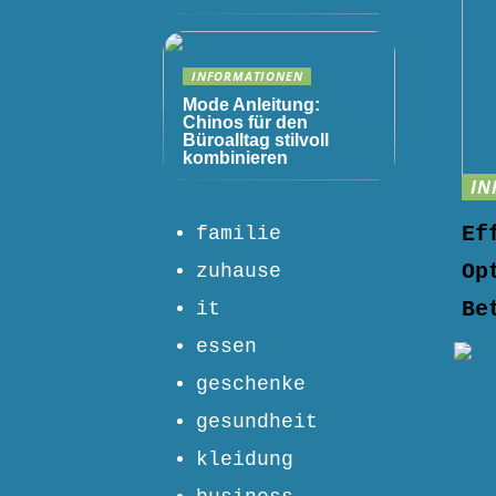
INFORMATIONEN
Mode Anleitung:
Chinos für den
Büroalltag stilvoll
kombinieren
IN
Ef
familie
Op
zuhause
Be
it
essen
geschenke
gesundheit
kleidung