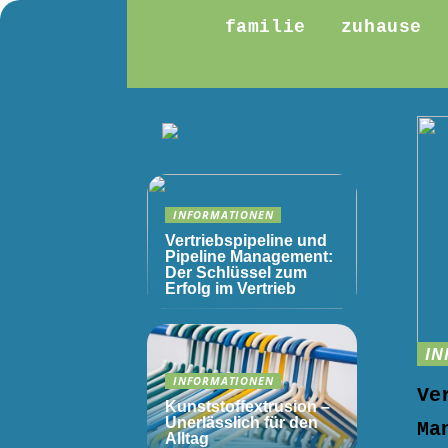
familie
zuhause
INFORMATIONEN
Vertriebspipeline und
Pipeline Management:
Der Schlüssel zum
Erfolg im Vertrieb
IN
INFORMATIONEN
Ve
Kunststoffextrusion –
Unerlässlich für den
Ma
Alltag