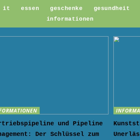
it
essen
geschenke
gesundheit
informationen
FORMATIONEN
INFORMA
rtriebspipeline und Pipeline
Kunstst
nagement: Der Schlüssel zum
Unerläs