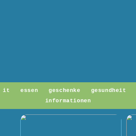
it
essen
geschenke
gesundheit
informationen